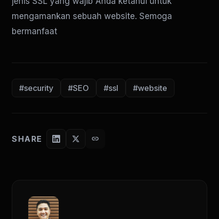
jenis SSL yang wajib Anda ketahui untuk
mengamankan sebuah website. Semoga
bermanfaat
#security
#SEO
#ssl
#website
SHARE
link