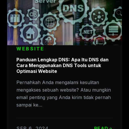
WEBSITE
Panduan Lengkap DNS: Apa Itu DNS dan
Cara Menggunakan DNS Tools untuk
Optimasi Website
Pernahkah Anda mengalami kesulitan
mengakses sebuah website? Atau mungkin
email penting yang Anda kirim tidak pernah
sampai ke…
SEP 6, 2024
READ
arrow_forward