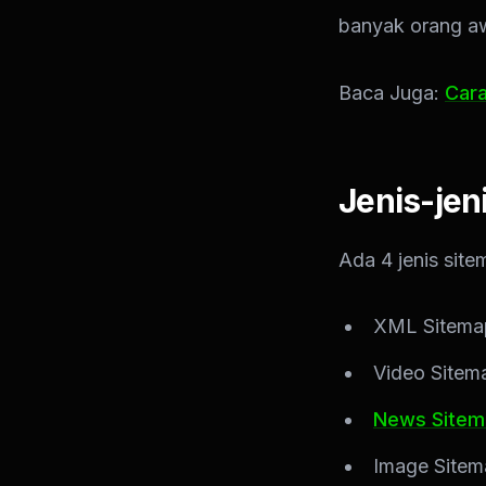
banyak orang aw
Baca Juga:
Car
Jenis-jen
Ada 4 jenis site
XML Sitema
Video Sitem
News Sitem
Image Site