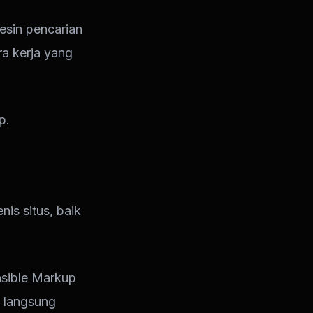
mesin pencarian
ra kerja yang
p.
is situs, baik
sible Markup
n langsung