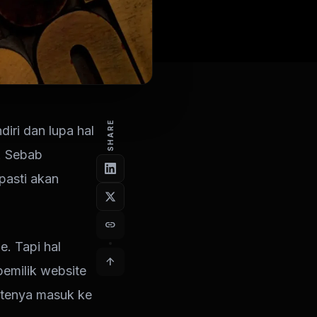
SHARE
iri dan lupa hal
p. Sebab
pasti akan
link
. Tapi hal
arrow_upward
emilik website
itenya masuk ke