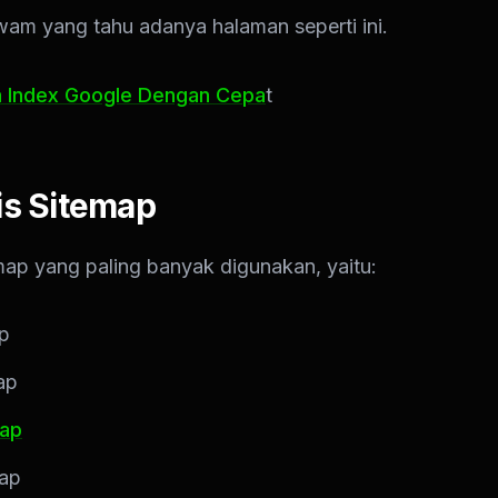
am yang tahu adanya halaman seperti ini.
a Index Google Dengan Cepa
t
is Sitemap
map yang paling banyak digunakan, yaitu:
p
ap
ap
map