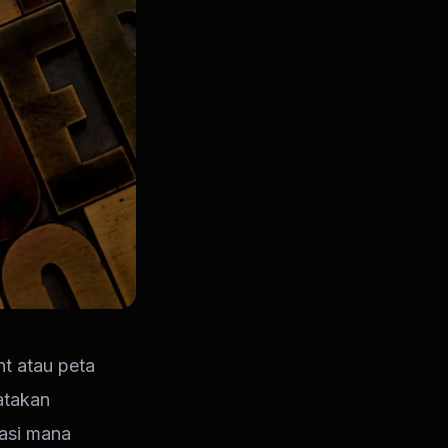
t atau peta
atakan
kasi mana