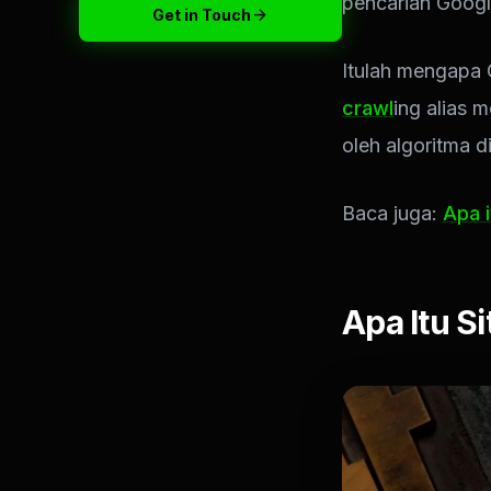
pencarian Googl
arrow_forward
Get in Touch
Itulah mengapa
crawl
ing alias 
oleh algoritma di
Baca juga:
Apa 
Apa Itu S