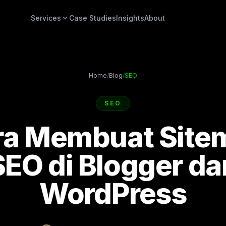
expand_more
Services
Case Studies
Insights
About
Home
/
Blog
/
SEO
SEO
ra Membuat Site
SEO di Blogger da
WordPress