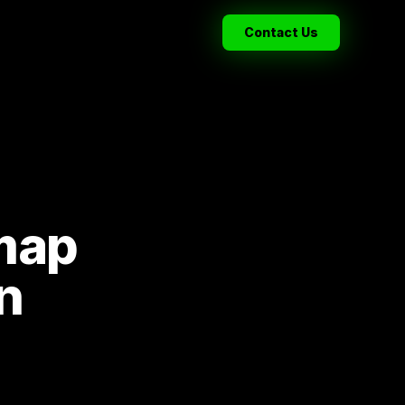
Contact Us
map
n